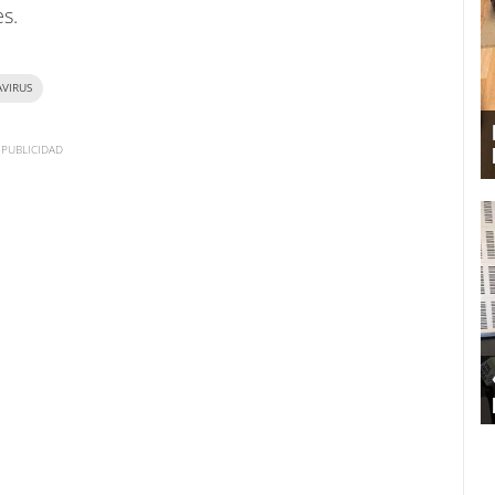
es.
VIRUS