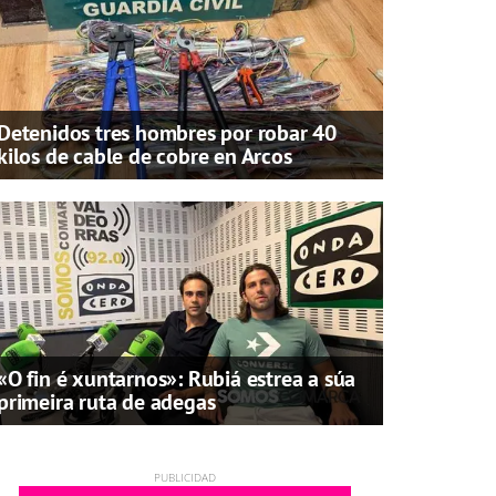
Detenidos tres hombres por robar 40
kilos de cable de cobre en Arcos
«O fin é xuntarnos»: Rubiá estrea a súa
primeira ruta de adegas