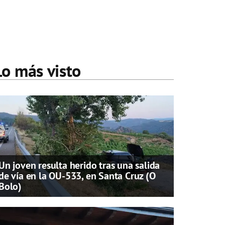
Lo más visto
Un joven resulta herido tras una salida
de vía en la OU-533, en Santa Cruz (O
Bolo)