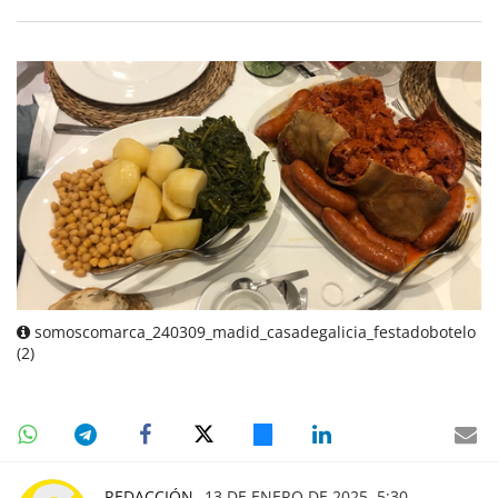
somoscomarca_240309_madid_casadegalicia_festadobotelo
(2)
REDACCIÓN
13 DE ENERO DE 2025, 5:30