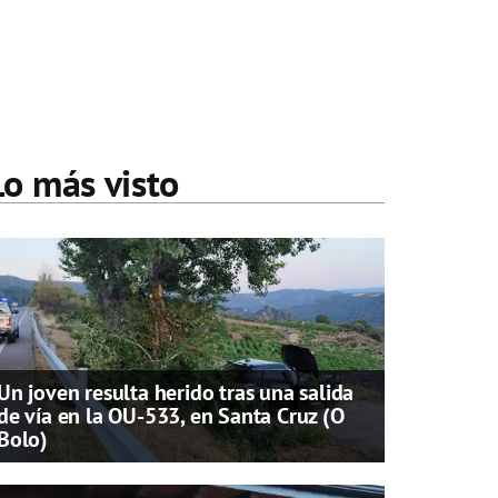
Lo más visto
Un joven resulta herido tras una salida
de vía en la OU-533, en Santa Cruz (O
Bolo)