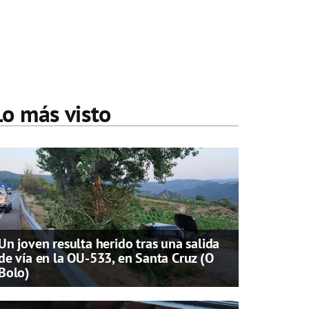
Lo más visto
Un joven resulta herido tras una salida
de vía en la OU-533, en Santa Cruz (O
Bolo)