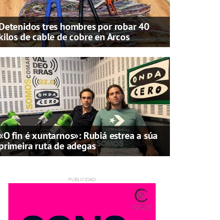
Detenidos tres hombres por robar 40
kilos de cable de cobre en Arcos
«O fin é xuntarnos»: Rubiá estrea a súa
primeira ruta de adegas