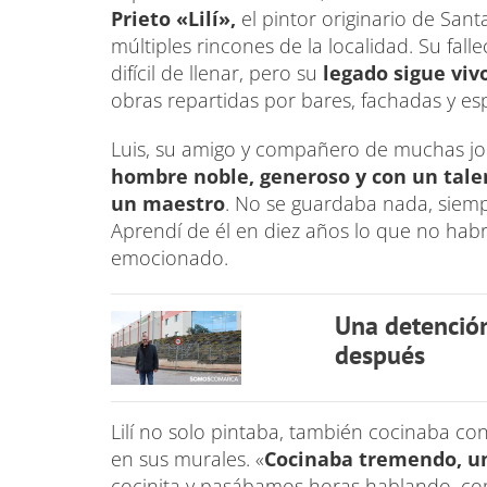
Prieto «Lilí»,
el pintor originario de Sant
múltiples rincones de la localidad. Su fal
difícil de llenar, pero su
legado sigue viv
obras repartidas por bares, fachadas y e
Luis, su amigo y compañero de muchas jo
hombre noble, generoso y con un tal
un maestro
. No se guardaba nada, siemp
Aprendí de él en diez años lo que no hab
emocionado.
Una detención
después
Lilí no solo pintaba, también cocinaba co
en sus murales. «
Cocinaba tremendo, u
cocinita y pasábamos horas hablando, co