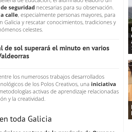
sellería de Educación, el alumnado elaboró un
s de seguridad
necesarias para su observación.
la calle
, especialmente personas mayores, para
n Galicia y rescatar conocimientos, tradiciones y
fenómenos celestes.
al de sol superará el minuto en varios
Valdeorras
entre los numerosos trabajos desarrollados
cnológicos de los Polos Creativos, una
iniciativa
etodologías activas de aprendizaje relacionadas
ión y la creatividad.
en toda Galicia