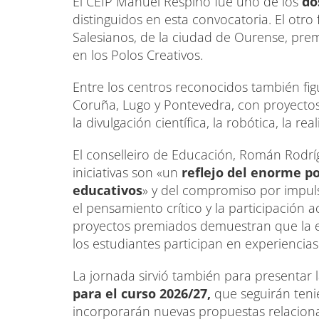
El CEIP Manuel Respino fue uno de los
dos
distinguidos en esta convocatoria. El otro 
Salesianos, de la ciudad de Ourense, pre
en los Polos Creativos.
Entre los centros reconocidos también figu
Coruña, Lugo y Pontevedra, con proyectos
la divulgación científica, la robótica, la 
El conselleiro de Educación, Román Rodrí
iniciativas son «un
reflejo del enorme po
educativos
» y del compromiso por impuls
el pensamiento crítico y la participación 
proyectos premiados demuestran que la ed
los estudiantes participan en experienci
La jornada sirvió también para presentar 
para el curso 2026/27,
que seguirán teni
incorporarán nuevas propuestas relaciona