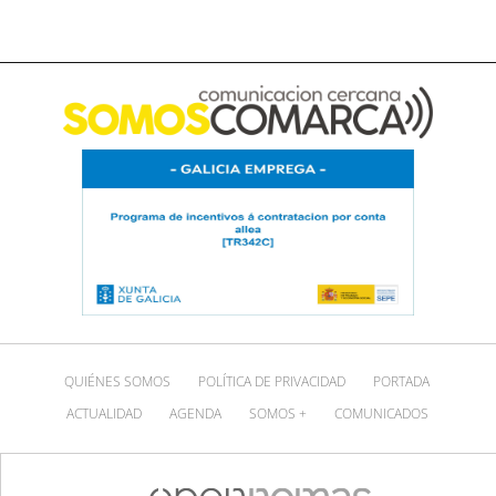
QUIÉNES SOMOS
POLÍTICA DE PRIVACIDAD
PORTADA
ACTUALIDAD
AGENDA
SOMOS +
COMUNICADOS