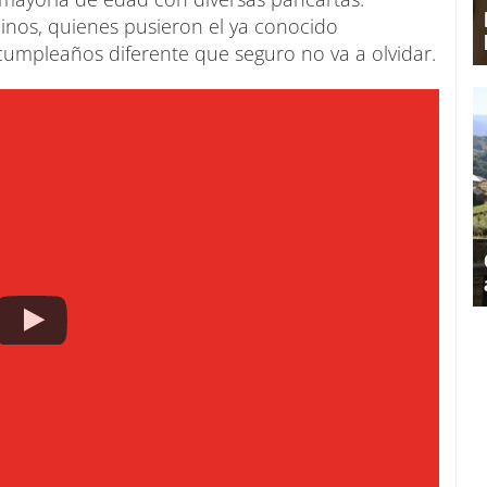
nos, quienes pusieron el ya conocido
cumpleaños diferente que seguro no va a olvidar.