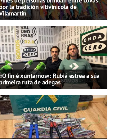
Miles de personas brindan entre covas
por la tradición vitivinícola de
Vilamartín
«O fin é xuntarnos»: Rubiá estrea a súa
primeira ruta de adegas