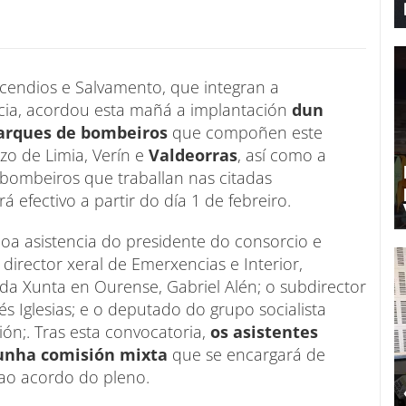
ncendios e Salvamento, que integran a
cia, acordou esta mañá a implantación
dun
parques de bombeiros
que compoñen este
nzo de Limia, Verín e
Valdeorras
, así como a
bombeiros que traballan nas citadas
 efectivo a partir do día 1 de febreiro.
coa asistencia do presidente do consorcio e
irector xeral de Emerxencias e Interior,
l da Xunta en Ourense, Gabriel Alén; o subdirector
s Iglesias; e o deputado do grupo socialista
ión;. Tras esta convocatoria,
os asistentes
dunha comisión mixta
que se encargará de
 ao acordo do pleno.