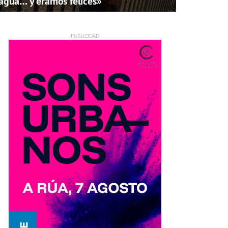
agua… y éramos felices»