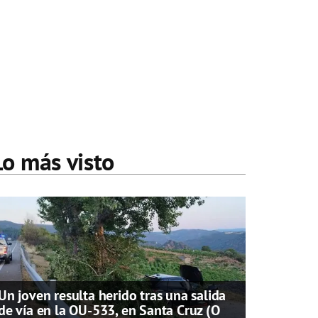
Lo más visto
Un joven resulta herido tras una salida
de vía en la OU-533, en Santa Cruz (O