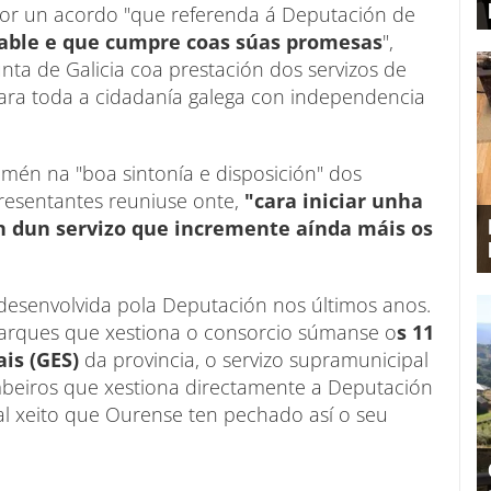
por un acordo "que referenda á Deputación de
iable e que cumpre coas súas promesas
",
ta de Galicia coa prestación dos servizos de
ara toda a cidadanía galega con independencia
mén na "boa sintonía e disposición" dos
resentantes reuniuse onte,
"cara iniciar unha
n dun servizo que incremente aínda máis os
 desenvolvida pola Deputación nos últimos anos.
parques que xestiona o consorcio súmanse o
s 11
is (GES)
da provincia, o servizo supramunicipal
beiros que xestiona directamente a Deputación
al xeito que Ourense ten pechado así o seu