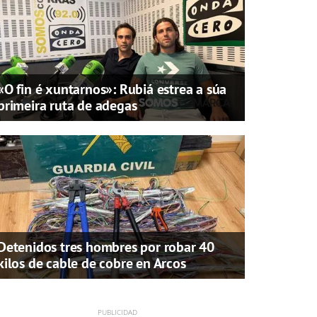
«O fin é xuntarnos»: Rubiá estrea a súa
primeira ruta de adegas
Detenidos tres hombres por robar 40
kilos de cable de cobre en Arcos