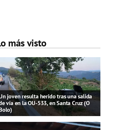
Lo más visto
Un joven resulta herido tras una salida
de vía en la OU-533, en Santa Cruz (O
Bolo)