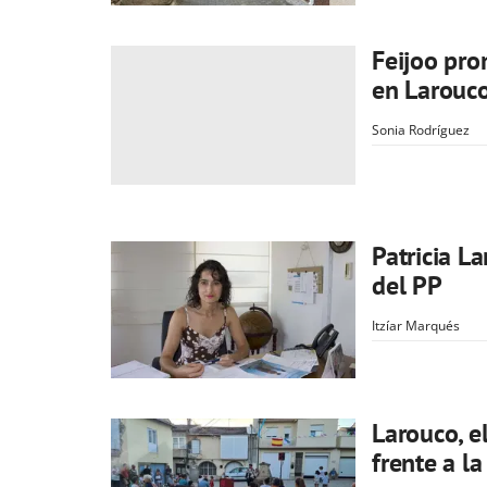
Feijoo pro
en Larouc
Sonia Rodríguez
Patricia L
del PP
Itzíar Marqués
Larouco, e
frente a la