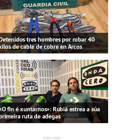
Detenidos tres hombres por robar 40
kilos de cable de cobre en Arcos
«O fin é xuntarnos»: Rubiá estrea a súa
primeira ruta de adegas