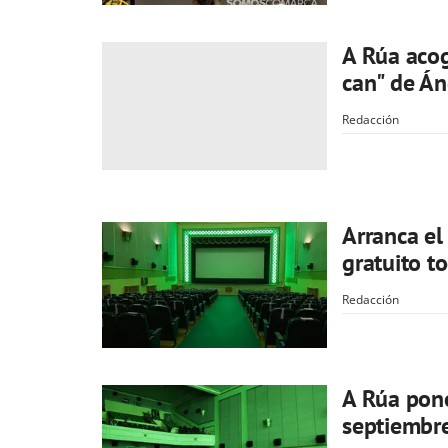
A Rúa acog
can" de Án
Redacción
Arranca el
gratuito t
Redacción
A Rúa pone
septiembr