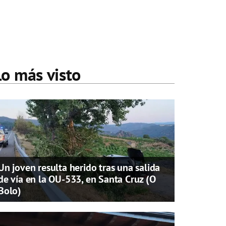
Lo más visto
Un joven resulta herido tras una salida
de vía en la OU-533, en Santa Cruz (O
Bolo)