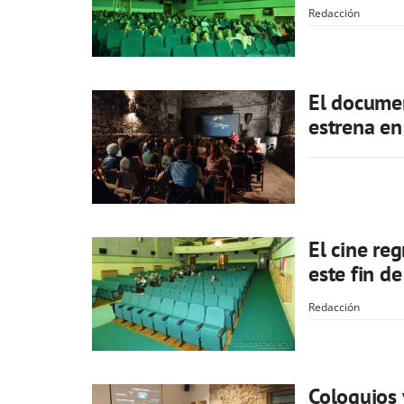
Redacción
El documen
estrena en
El cine re
este fin d
Redacción
Coloquios 