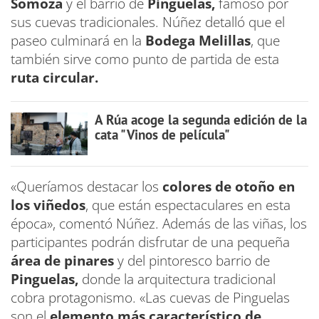
Somoza
y el barrio de
Pinguelas,
famoso por
sus cuevas tradicionales. Núñez detalló que el
paseo culminará en la
Bodega Melillas
, que
también sirve como punto de partida de esta
ruta circular.
A Rúa acoge la segunda edición de la
cata "Vinos de película"
«Queríamos destacar los
colores de otoño en
los viñedos
, que están espectaculares en esta
época», comentó Núñez. Además de las viñas, los
participantes podrán disfrutar de una pequeña
área de pinares
y del pintoresco barrio de
Pinguelas,
donde la arquitectura tradicional
cobra protagonismo. «Las cuevas de Pinguelas
son el
elemento más característico de