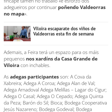
fincapé tamén no traballo «e esforzo dos
adegueiros por continuar
poñendo Valdeorras
no mapa
».
Viloira escaparate dos viños de
Valdeorras esta fin de semana
Ademais, a Feira terá un espazo para os máis
pequenos
nos xardíns da Casa Grande de
Viloira
con inchables.
As
adegas participantes
son: A Cova da
Xabreira; Adega A Coroa; Adega Alan de Val;
Adega Arnadoval Adega Melillas – Lagar do Cigur;
Adega O Casal; Adega O Cepado; Adega Quinta
da Peza; Barón do Sil; Bioca; Bodega Cooperativa
Jesús Nazareno; Bodega Godeval; Bodega