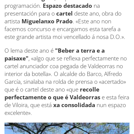
programación.
Espazo destacado
na
presentación para o
cartel
deste ano, obra do
artista
Miguelanxo Prado
. «Este ano non
facemos concurso e encargamos esta tarefa a
este grande artista moi vencellado á nosa D.O.».
O lema deste ano é
"Beber a terra e a
paisaxe"
, «algo que se reflexa perfectamente no
cartel anunciador coa pegada de Valdeorras no
interior da botella». O alcalde do Barco, Alfredo
García, sinalaba na rolda de prensa o «acertado»
que é o cartel deste ano «que
recolle
perfectamente o que é Valdeorras
e esta feira
de Viloira, que está
xa consolidada
nun espazo
excelente».