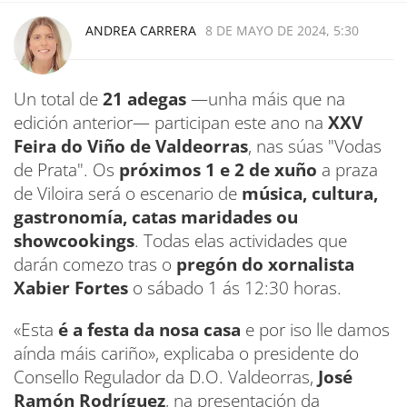
ANDREA CARRERA
8 DE MAYO DE 2024, 5:30
Un total de
21 adegas
—unha máis que na
edición anterior— participan este ano na
XXV
Feira do Viño de Valdeorras
, nas súas "Vodas
de Prata". Os
próximos 1 e 2 de xuño
a praza
de Viloira será o escenario de
música, cultura,
gastronomía, catas maridades ou
showcookings
. Todas elas actividades que
darán comezo tras o
pregón do xornalista
Xabier Fortes
o sábado 1 ás 12:30 horas.
«Esta
é a festa da nosa casa
e por iso lle damos
aínda máis cariño», explicaba o presidente do
Consello Regulador da D.O. Valdeorras,
José
Ramón Rodríguez
, na presentación da