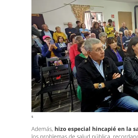
s
Además,
hizo especial hincapié en la 
los problemas de salud pública, recordand