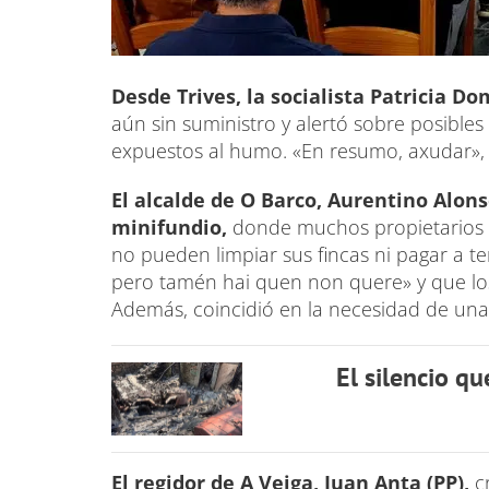
Desde Trives, la socialista Patricia D
aún sin suministro y alertó sobre posible
expuestos al humo. «En resumo, axudar»,
El alcalde de O Barco, Aurentino Alon
minifundio,
donde muchos propietarios 
no pueden limpiar sus fincas ni pagar a 
pero tamén hai quen non quere» y que los
Además, coincidió en la necesidad de un
El silencio qu
El regidor de A Veiga, Juan Anta (PP),
c