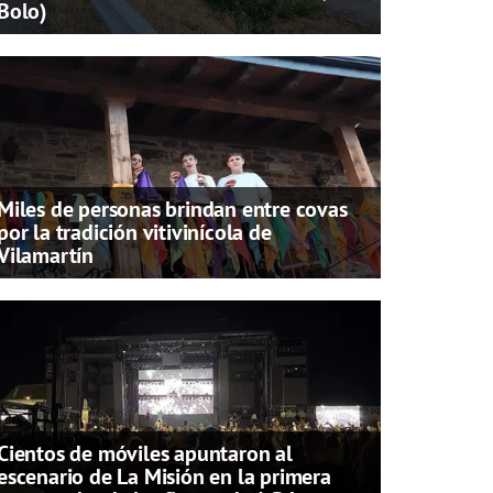
Bolo)
Miles de personas brindan entre covas
por la tradición vitivinícola de
Vilamartín
Cientos de móviles apuntaron al
escenario de La Misión en la primera