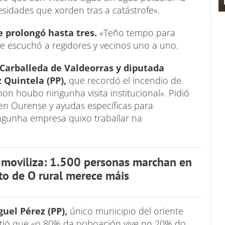
sidades que xorden tras a catástrofe».
e prolongó hasta tres.
«Teño tempo para
e escuchó a regidores y vecinos uno a uno.
 Carballeda de Valdeorras y diputada
 Quintela (PP),
que recordó el incendio de
on houbo ningunha visita institucional». Pidió
n Ourense y ayudas específicas para
gunha empresa quixo traballar na
 moviliza: 1.500 personas marchan en
ito de O rural merece máis
guel Pérez (PP),
único municipio del oriente
tió que «o 80% da poboación vive no 20% do