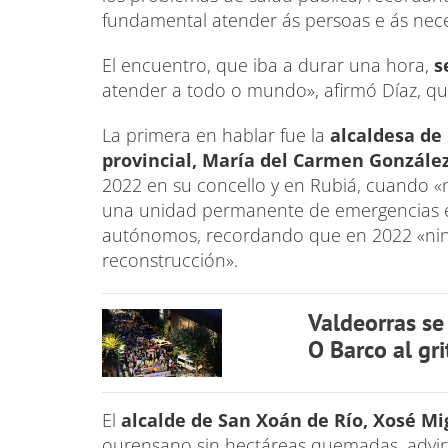
fundamental atender ás persoas e ás nece
El encuentro, que iba a durar una hora,
s
atender a todo o mundo», afirmó Díaz, qu
La primera en hablar fue la
alcaldesa de
provincial, María del Carmen González
2022 en su concello y en Rubiá, cuando «n
una unidad permanente de emergencias e
autónomos, recordando que en 2022 «nin
reconstrucción».
Valdeorras se
O Barco al gr
El
alcalde de San Xoán de Río, Xosé Mi
ourensano sin hectáreas quemadas, advir