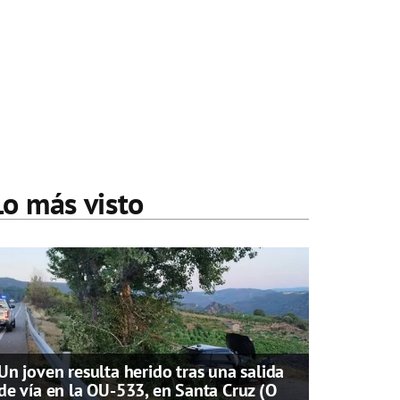
Lo más visto
Un joven resulta herido tras una salida
de vía en la OU-533, en Santa Cruz (O