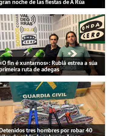
gran noche de las fiestas de A Rúa
«O fin é xuntarnos»: Rubiá estrea a súa
primeira ruta de adegas
Detenidos tres hombres por robar 40