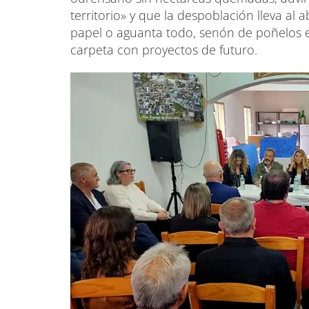
territorio» y que la despoblación lleva al
papel o aguanta todo, senón de poñelos e
carpeta con proyectos de futuro.