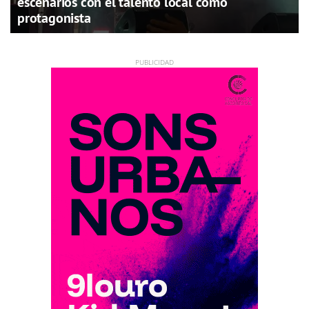
escenarios con el talento local como
protagonista