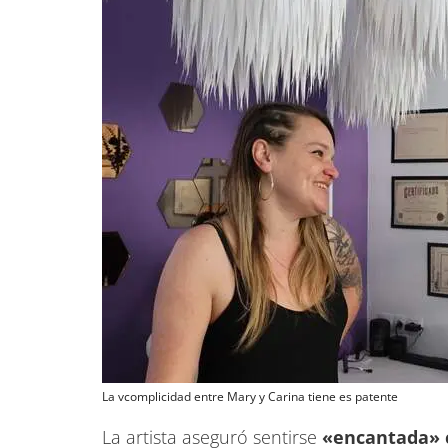
La vcomplicidad entre Mary y Carina tiene es patente
La artista aseguró sentirse
«encantada» c