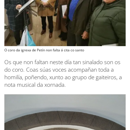
O coro da igrexa de Petín non falta á cita co santo
Os que non faltan neste día tan sinalado son os
do coro. Coas súas voces acompañan toda a
homilía, poñendo, xunto ao grupo de gaiteiros, a
nota musical da xornada.