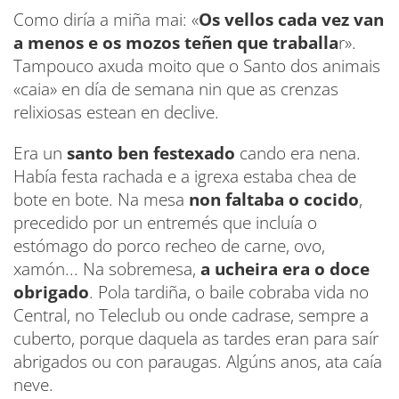
Como diría a miña mai: «
Os vellos cada vez van
a menos e os mozos teñen que traballa
r».
Tampouco axuda moito que o Santo dos animais
«caia» en día de semana nin que as crenzas
relixiosas estean en declive.
Era un
santo ben festexado
cando era nena.
Había festa rachada e a igrexa estaba chea de
bote en bote. Na mesa
non faltaba o cocido
,
precedido por un entremés que incluía o
estómago do porco recheo de carne, ovo,
xamón... Na sobremesa,
a ucheira era o doce
obrigado
. Pola tardiña, o baile cobraba vida no
Central, no Teleclub ou onde cadrase, sempre a
cuberto, porque daquela as tardes eran para saír
abrigados ou con paraugas. Algúns anos, ata caía
neve.