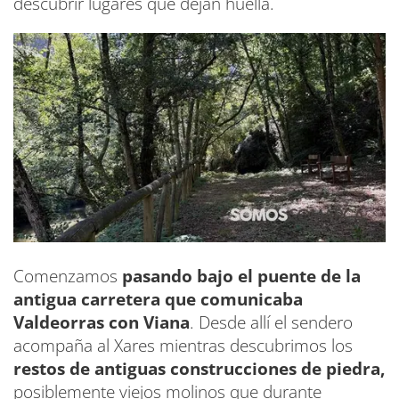
descubrir lugares que dejan huella.
Comenzamos
pasando bajo el puente de la
antigua carretera que comunicaba
Valdeorras con Viana
. Desde allí el sendero
acompaña al Xares mientras descubrimos los
restos de antiguas construcciones de piedra,
posiblemente viejos molinos que durante