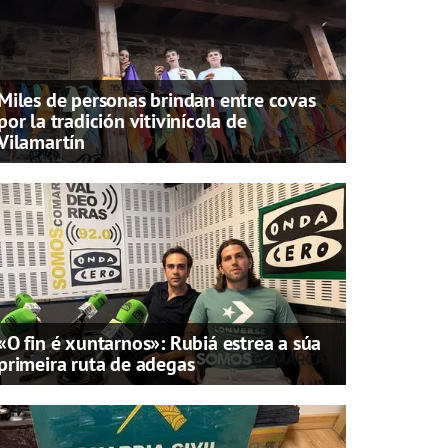
Miles de personas brindan entre covas
por la tradición vitivinícola de
Vilamartín
«O fin é xuntarnos»: Rubiá estrea a súa
primeira ruta de adegas