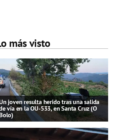
Lo más visto
Un joven resulta herido tras una salida
de vía en la OU-533, en Santa Cruz (O
Bolo)