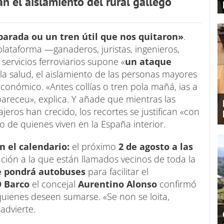
n el aislamiento del rural gallego
parada ou un tren útil que nos quitaron»
.
plataforma —ganaderos, juristas, ingenieros,
ervicios ferroviarios supone «
un ataque
la salud, el aislamiento de las personas mayores
conómico. «Antes collías o tren pola mañá, ias a
pareceu», explica. Y añade que mientras las
jeros han crecido, los recortes se justifican «con
o de quienes viven en la España interior.
n el calendario:
el próximo
2 de agosto a las
ción a la que están llamados vecinos de toda la
e pondrá autobuses
para facilitar el
O Barco
el concejal
Aurentino Alonso
confirmó
quienes deseen sumarse. «Se non se loita,
advierte.