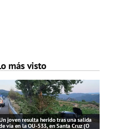
Lo más visto
Un joven resulta herido tras una salida
de vía en la OU-533, en Santa Cruz (O