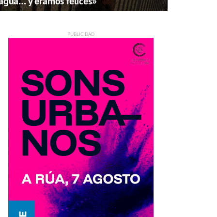
agua… y éramos felices»