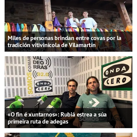
Miles de personas brindan entre covas por la
tradición vitivinícola de Vilamartín
«O fin é xuntarnos»: Rubiá estrea a súa
primeira ruta de adegas