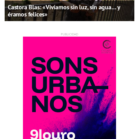
Castora Blas: «Vivíamos sin luz, sin agua… y
éramos felices»