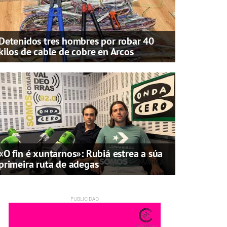
Detenidos tres hombres por robar 40
kilos de cable de cobre en Arcos
«O fin é xuntarnos»: Rubiá estrea a súa
primeira ruta de adegas