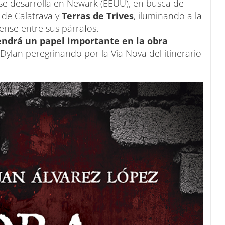
e desarrolla en Newark (EEUU), en busca de
 de Calatrava y
Terras de Trives
, iluminando a la
ense entre sus párrafos.
endrá un papel importante en la obra
Dylan peregrinando por la Vía Nova del itinerario