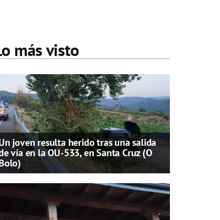
Lo más visto
Un joven resulta herido tras una salida
de vía en la OU-533, en Santa Cruz (O
Bolo)