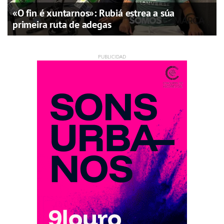
«O fin é xuntarnos»: Rubiá estrea a súa
primeira ruta de adegas