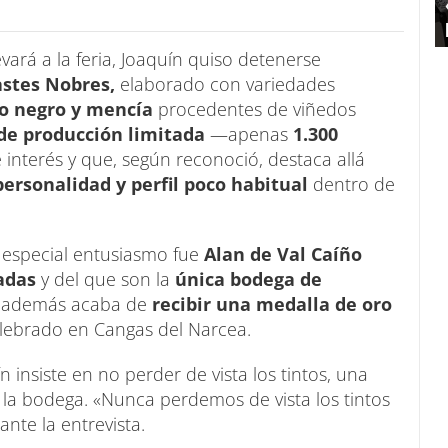
evará a la feria, Joaquín quiso detenerse
astes Nobres,
elaborado con variedades
ao negro y mencía
procedentes de viñedos
de producción limitada
—apenas
1.300
nterés y que, según reconoció, destaca allá
ersonalidad y perfil poco habitual
dentro de
n especial entusiasmo fue
Alan de Val Caíño
adas
y del que son la
única bodega de
e además acaba de
recibir una medalla de oro
lebrado en Cangas del Narcea.
n insiste en no perder de vista los tintos, una
e la bodega. «Nunca perdemos de vista los tintos
nte la entrevista.