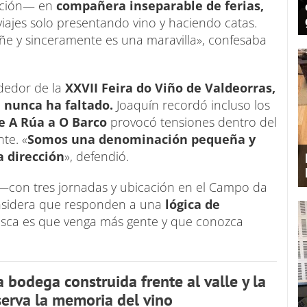
lación— en
compañera inseparable de ferias,
iajes solo presentando vino y haciendo catas.
e y sinceramente es una maravilla», confesaba
ededor de la
XXVII Feira do Viño de Valdeorras,
e
nunca ha faltado.
Joaquín recordó incluso los
de A Rúa a O Barco
provocó tensiones dentro del
te. «
Somos una denominación pequeña y
 dirección
», defendió.
 —con tres jornadas y ubicación en el Campo da
onsidera que responden a una
lógica de
sca es que venga más gente y que conozca
a bodega construida frente al valle y la
erva la memoria del vino