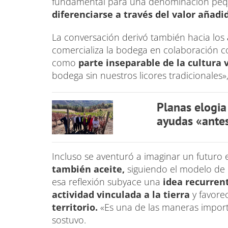
fundamental para una denominación pequ
diferenciarse a través del valor añadid
La conversación derivó también hacia los
comercializa la bodega en colaboración co
como
parte inseparable de la cultura v
bodega sin nuestros licores tradicionales»
Planas elogia
ayudas «antes
Incluso se aventuró a imaginar un futuro e
también aceite,
siguiendo el modelo de o
esa reflexión subyace una
idea recurren
actividad vinculada a la tierra
y favore
territorio.
«Es una de las maneras import
sostuvo.