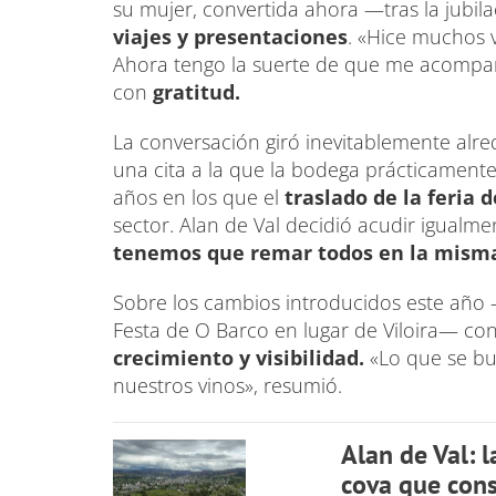
su mujer, convertida ahora —tras la jubi
viajes y presentaciones
. «Hice muchos v
Ahora tengo la suerte de que me acompañ
con
gratitud.
La conversación giró inevitablemente alr
una cita a la que la bodega prácticament
años en los que el
traslado de la feria 
sector. Alan de Val decidió acudir igualmen
tenemos que remar todos en la misma
Sobre los cambios introducidos este año
Festa de O Barco en lugar de Viloira— c
crecimiento y visibilidad.
«Lo que se bu
nuestros vinos», resumió.
Alan de Val: l
cova que cons