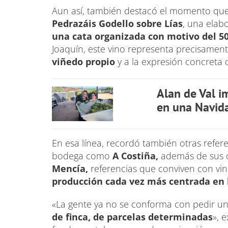
Aun así, también destacó el momento que
Pedrazáis Godello sobre Lías
, una elab
una cata organizada con motivo del 5
Joaquín, este vino representa precisamen
viñedo propio
y a la expresión concreta 
Alan de Val i
en una Navida
En esa línea, recordó también otras refere
bodega como
A Costiña,
además de sus 
Mencía,
referencias que conviven con vi
producción cada vez más centrada en l
«La gente ya no se conforma con pedir u
de finca, de parcelas determinadas
», 