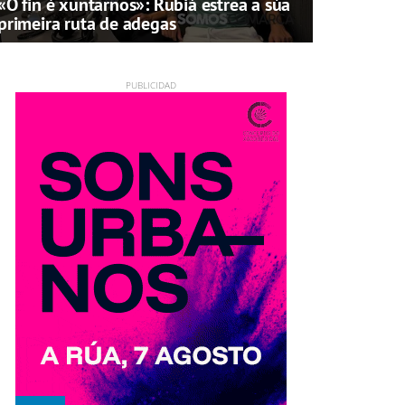
«O fin é xuntarnos»: Rubiá estrea a súa
primeira ruta de adegas