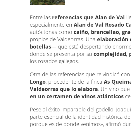
Entre las
referencias que Alan de Val
ll
especialmente en
Alan de Val Rosado C
autóctonas como
caíño, brancellao, gr
propios de Valdeorras. Una
elaboración 
botellas
— que está despertando enorme i
donde se presenta por su
complejidad, p
los rosados gallegos.
Otra de las referencias que reivindicó co
Longo
, procedente de la finca
As Queim
Valdeorras que lo elabora
. Un vino qu
en un certamen de vinos atlánticos
ce
Pese al éxito imparable del godello, Joaquí
parte esencial de la identidad histórica d
porque es de donde venimos», afirmó dura