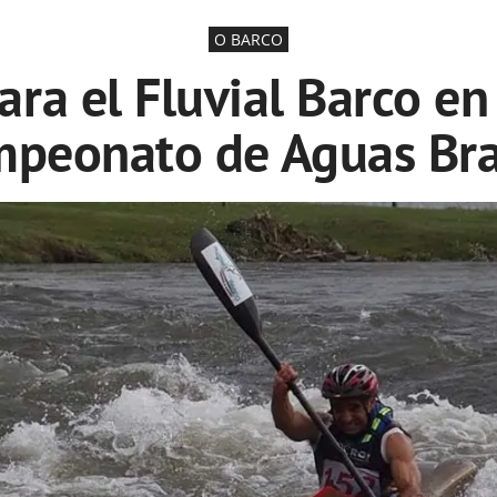
O BARCO
ara el Fluvial Barco en 
peonato de Aguas Br