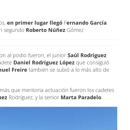
os,
en primer lugar llegó
F
ernando García
en segundo
Roberto Núñez
Gómez
on al podio fueron, el junior
Saúl Rodríguez
cadete
Daniel Rodríguez López
que consiguió
uel Freire
también se subió a lo más alto de
a más que meritoria actuación fueron los cadetes
uez
Rodríguez, y la senior
Marta Paradelo
.