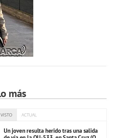
Lo más
VISTO
ACTUAL
Un joven resulta herido tras una salida
de vía en la OU-533, en Santa Cruz (O