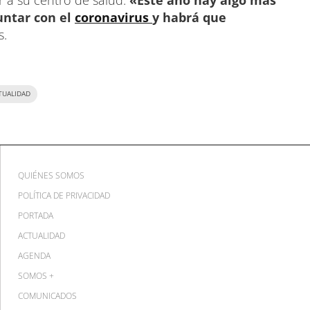
 a su centro de salud.
«Este año hay algo más
untar con el
coronavirus
y habrá que
s.
TUALIDAD
QUIÉNES SOMOS
POLÍTICA DE PRIVACIDAD
PORTADA
ACTUALIDAD
AGENDA
SOMOS +
COMUNICADOS