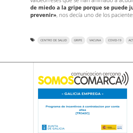
valdeorreses que se han animado a acudir
de miedo a la gripe porque se puede j
prevenir»
, nos decía uno de los paciente
CENTRO DE SALUD
GRIPE
VACUNA
COVID-19
AC