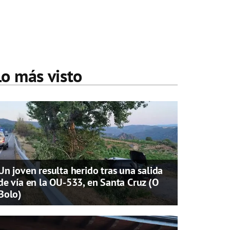
Lo más visto
Un joven resulta herido tras una salida
de vía en la OU-533, en Santa Cruz (O
Bolo)