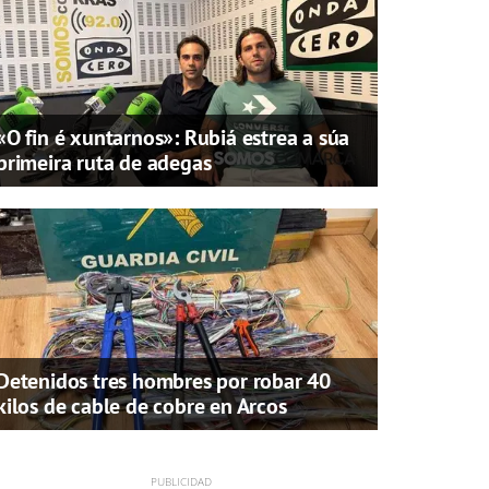
«O fin é xuntarnos»: Rubiá estrea a súa
primeira ruta de adegas
Detenidos tres hombres por robar 40
kilos de cable de cobre en Arcos