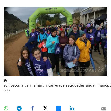
somoscomarca_vilamartin_carreradelasciudades_andaimnapopu
(71)