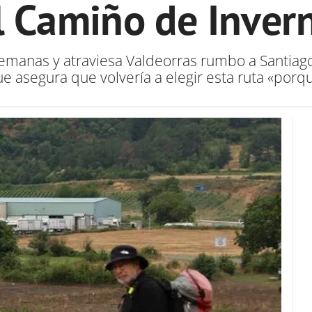
l Camiño de Inver
emanas y atraviesa Valdeorras rumbo a Santiago
e asegura que volvería a elegir esta ruta «porq