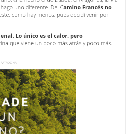
hago uno diferente. Del C
amino Francés no
este, como hay menos, pues decidí venir por
nal. Lo único es el calor, pero
grina que viene un poco más atrás y poco más.