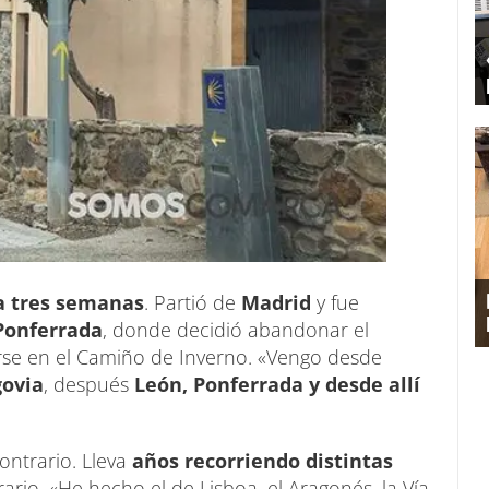
ya tres semanas
. Partió de
Madrid
y fue
Ponferrada
, donde decidió abandonar el
se en el Camiño de Inverno. «Vengo desde
ovia
, después
León, Ponferrada y desde allí
ontrario. Lleva
años recorriendo distintas
rario. «He hecho el de Lisboa, el Aragonés, la Vía