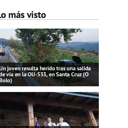
Lo más visto
Un joven resulta herido tras una salida
de vía en la OU-533, en Santa Cruz (O
Bolo)