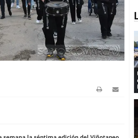
e semana la séptima edición del Viñotapeo
.