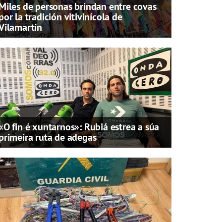
Miles de personas brindan entre covas
por la tradición vitivinícola de
Vilamartín
«O fin é xuntarnos»: Rubiá estrea a súa
primeira ruta de adegas