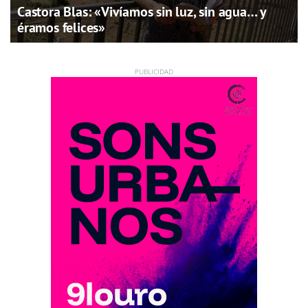
Castora Blas: «Vivíamos sin luz, sin agua… y
éramos felices»