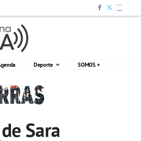
Agenda
Deporte
SOMOS +
 de Sara