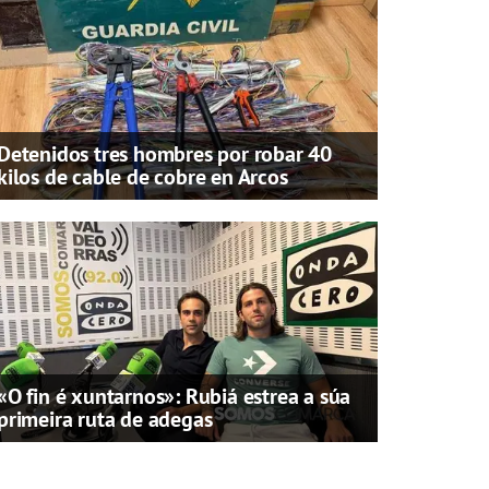
Detenidos tres hombres por robar 40
kilos de cable de cobre en Arcos
«O fin é xuntarnos»: Rubiá estrea a súa
primeira ruta de adegas