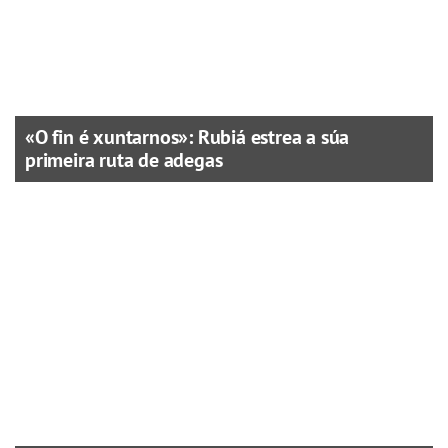
«O fin é xuntarnos»: Rubiá estrea a súa
primeira ruta de adegas