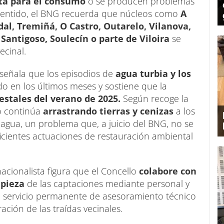
pta para el consumo
o se producen problemas
e sentido, el BNG recuerda que núcleos como
A
al, Tremiñá, O Castro, Outarelo, Vilanova,
Santigoso, Soulecín o parte de Viloira
se
ecinal.
 señala que los episodios de
agua turbia y los
o en los últimos meses y sostiene que la
estales del verano de 2025.
Según recoge la
o continúa
arrastrando tierras y cenizas
a los
agua, un problema que, a juicio del BNG, no se
icientes actuaciones de restauración ambiental
cionalista figura que el Concello
colabore con
mpieza
de las captaciones mediante personal y
n servicio permanente de asesoramiento técnico
ración de las traídas vecinales.