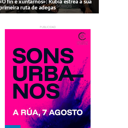
«O fin é xuntarnos»: Rubiá estrea a súa
primeira ruta de adegas