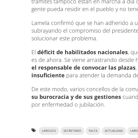
trámites tampoco están en marcha a día d
gente pueda residir en el pueblo y no tene
Lamela confirmó que se han adherido a u
subrayando el compromiso del presidente d
solucionar este problema.
El
déficit de habilitados nacionales
, q
es de ahora. Se viene arrastrando desde
el responsable de convocar las plazas
insuficiente
para atender la demanda de
De este modo, varios concellos de la coma
su burocracia y de sus gestiones
cuando
por enfermedad o jubilación.
LAROUCO
SECRETARIO
FALTA
ACTUALIDAD
LAR