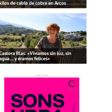
kilos de cable de cobre en Arcos
Castora Blas: «Vivíamos sin luz, sin
agua… y éramos felices»