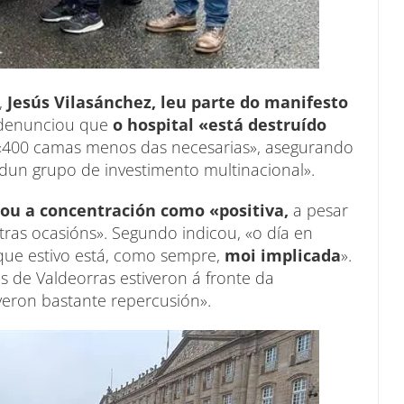
,
Jesús Vilasánchez, leu parte do manifesto
 denunciou que
o hospital «está destruído
 «400 camas menos das necesarias», asegurando
dun grupo de investimento multinacional».
ou a concentración como «positiva,
a pesar
as ocasións». Segundo indicou, «o día en
e que estivo está, como sempre,
moi implicada
».
 de Valdeorras estiveron á fronte da
veron bastante repercusión».