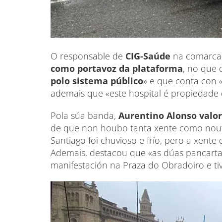
O responsable de
CIG-Saúde
na comarca
como portavoz da plataforma
, no que
polo sistema público
» e que conta con
ademais que «este hospital é propiedade 
Pola súa banda,
Aurentino Alonso valor
de que non houbo tanta xente como noutr
Santiago foi chuvioso e frío, pero a xent
Ademais, destacou que «as dúas pancartas
manifestación na Praza do Obradoiro e ti