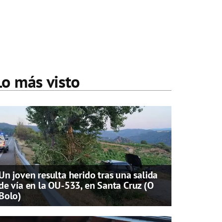
Lo más visto
Un joven resulta herido tras una salida
de vía en la OU-533, en Santa Cruz (O
Bolo)