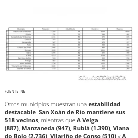
FUENTE INE
Otros municipios muestran una
estabilidad
destacable
.
San Xoán de Río mantiene sus
518 vecinos
, mientras que
A Veiga
(887),
Manzaneda (947), Rubiá (1.390),
Viana
do Bolo (2.736),
Vilariño de Conso (510)
y
A