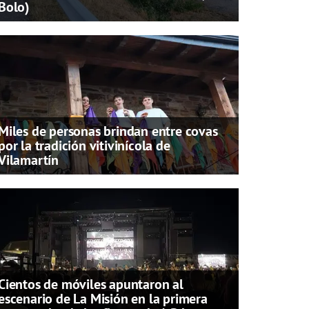
Bolo)
Miles de personas brindan entre covas
por la tradición vitivinícola de
Vilamartín
Cientos de móviles apuntaron al
escenario de La Misión en la primera