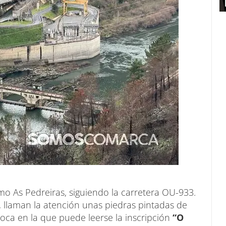
o As Pedreiras, siguiendo la carretera OU-933.
llaman la atención unas piedras pintadas de
roca en la que puede leerse la inscripción
“O