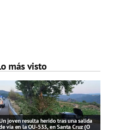
Lo más visto
Un joven resulta herido tras una salida
de vía en la OU-533, en Santa Cruz (O