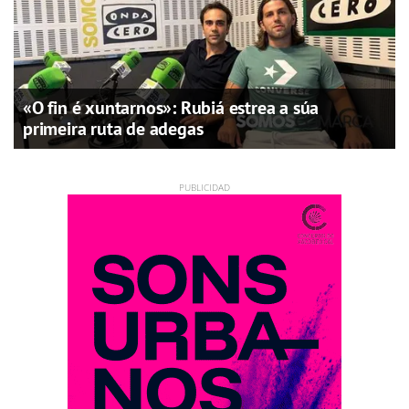
«O fin é xuntarnos»: Rubiá estrea a súa
primeira ruta de adegas