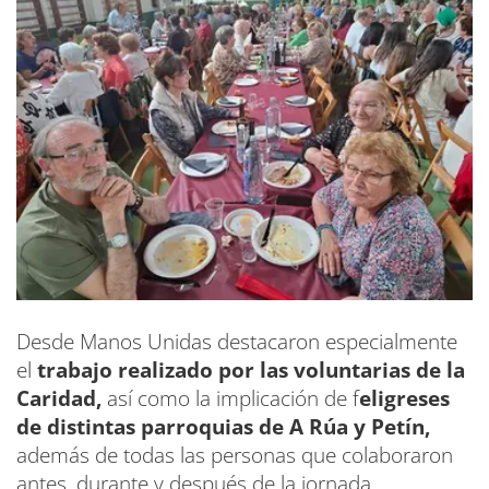
Desde Manos Unidas destacaron especialmente
el
trabajo realizado por las voluntarias de la
Caridad,
así como la implicación de f
eligreses
de distintas parroquias de A Rúa y Petín,
además de todas las personas que colaboraron
antes, durante y después de la jornada.