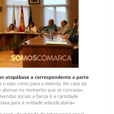
ón atopábase a correspondente a parte
ra o piso como para a vivenda. No caso da
que abonar no momento que se conceda»,
vendas sociais a fianza é a cantidade
taxa para a unidade adxudicataria».
 no caso «da vivenda de emerxencia social