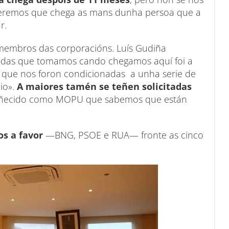
speremos que chega as mans dunha persoa que a
ar.
s membros das corporacións. Luís Gudiña
idas que tomamos cando chegamos aquí foi a
o que nos foron condicionadas a unha serie de
io».
A maiores tamén se teñen solicitadas
o coñecido como MOPU que sabemos que están
os a favor
—BNG, PSOE e RUA— fronte as cinco