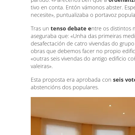
tivo en conta. Entón vámonos abster. E
necesite», puntualizaba o portavoz popul
Tras un
tenso debate e
ntre os distinto
aseguraba que: «Unha das primeiras med
desafectación de catro vivendas do grup
obras que debemos facer no propio edific
«outras seis vivendas do antigo edifici
valeiras».
Esta proposta era aprobada con
seis vot
abstencións dos populares.