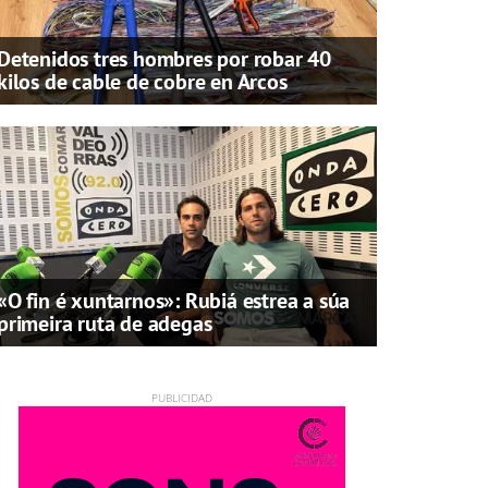
Detenidos tres hombres por robar 40
kilos de cable de cobre en Arcos
«O fin é xuntarnos»: Rubiá estrea a súa
primeira ruta de adegas