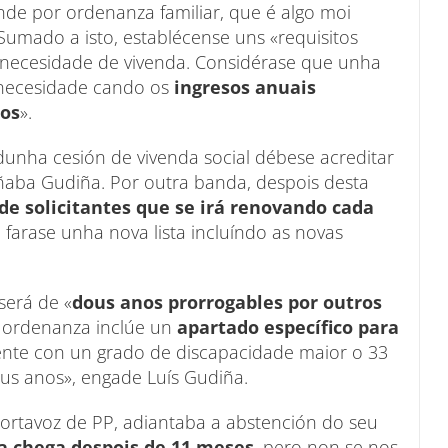
de por ordenanza familiar, que é algo moi
 Sumado a isto, establécense uns «requisitos
e necesidade de vivenda. Considérase que unha
e necesidade cando os
ingresos anuais
ros
».
 dunha cesión de vivenda social débese acreditar
iñaba Gudiña. Por outra banda, despois desta
de solicitantes que se irá renovando cada
 farase unha nova lista incluíndo as novas
será de «
dous anos prorrogables por outros
a ordenanza inclúe un
apartado específico para
ente con un grado de discapacidade maior o 33
us anos», engade Luís Gudiña.
ortavoz de PP, adiantaba a abstención do seu
 chega despois de 11 meses
, pero non se nos