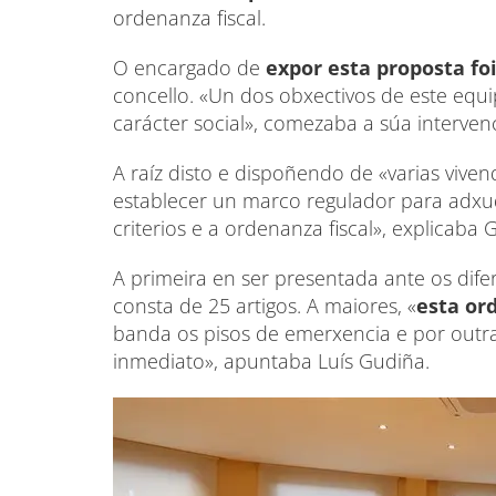
ordenanza fiscal.
O encargado de
expor esta proposta fo
concello. «Un dos obxectivos de este equi
carácter social», comezaba a súa interven
A raíz disto e dispoñendo de «varias viv
establecer un marco regulador para adxud
criterios e a ordenanza fiscal», explicaba
A primeira en ser presentada ante os difer
consta de 25 artigos. A maiores, «
esta or
banda os pisos de emerxencia e por outra
inmediato», apuntaba Luís Gudiña.