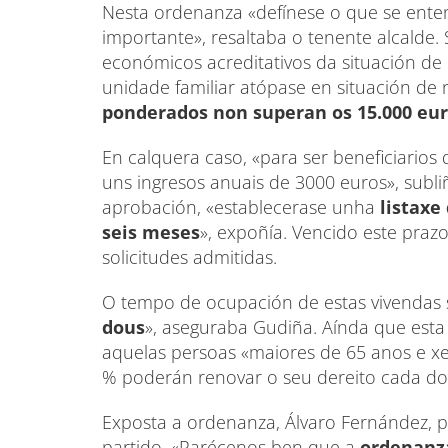
Nesta ordenanza «defínese o que se enten
importante», resaltaba o tenente alcalde.
económicos acreditativos da situación d
unidade familiar atópase en situación d
ponderados non superan os 15.000 eu
En calquera caso, «para ser beneficiarios
uns ingresos anuais de 3000 euros», subl
aprobación, «establecerase unha
listaxe 
seis meses
», expoñía. Vencido este prazo
solicitudes admitidas.
O tempo de ocupación de estas vivendas 
dous
», aseguraba Gudiña. Aínda que est
aquelas persoas «maiores de 65 anos e x
% poderán renovar o seu dereito cada do
Exposta a ordenanza, Álvaro Fernández, p
partido. «Parécenos ben que a
ordenanza