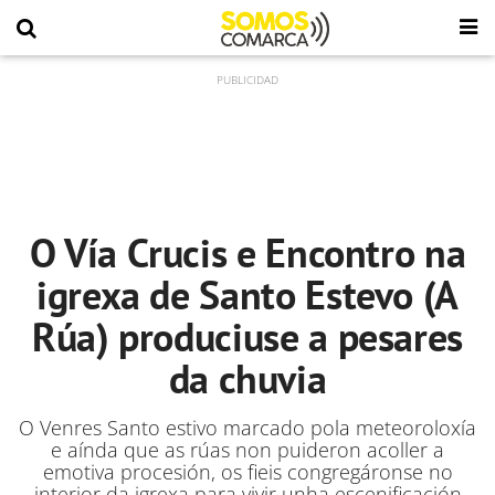
O Vía Crucis e Encontro na
igrexa de Santo Estevo (A
Rúa) produciuse a pesares
da chuvia
O Venres Santo estivo marcado pola meteoroloxía
e aínda que as rúas non puideron acoller a
emotiva procesión, os fieis congregáronse no
interior da igrexa para vivir unha escenificación