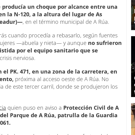
e producía un choque por alcance entre una
n la N-120, a la altura del lugar de As
Seadur)—
, en el término municipal de A Rúa.
trás cuando procedía a rebasarlo, según fuentes
 mujeres —abuela y nieta— y aunque
no sufrieron
istida por el equipo sanitario que se
risis nerviosa.
n el PK. 471, en una zona de la carretera, en
iento,
próxima al acceso oeste de A Rúa. No
ia de este tercer carril, donde se produjeron los
cia
quien puso en aviso a
Protección Civil de A
del Parque de A Rúa, patrulla de la Guardia
 061.