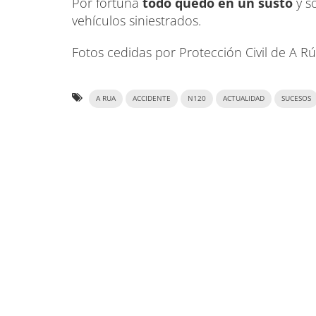
Por fortuna
todo quedó en un susto
y s
vehículos siniestrados.
Fotos cedidas por Protección Civil de A R
A RUA
ACCIDENTE
N120
ACTUALIDAD
SUCESOS