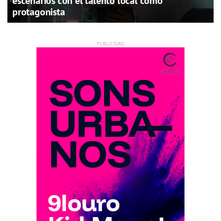
escenarios con el talento local como
protagonista