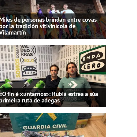
Miles de personas brindan entre covas
por la tradición vitivinícola de
Vilamartín
«O fin é xuntarnos»: Rubiá estrea a súa
primeira ruta de adegas