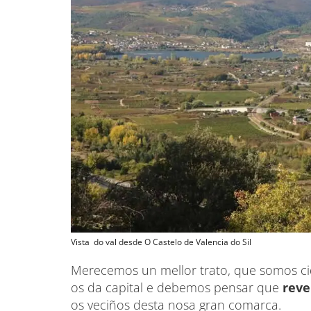
Vista do val desde O Castelo de Valencia do Sil
Merecemos un mellor trato, que somos c
os da capital e debemos pensar que
reve
os veciños desta nosa gran comarca.