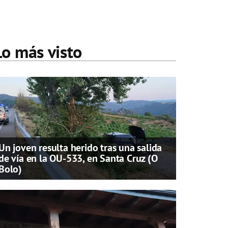
Lo más visto
Un joven resulta herido tras una salida
de vía en la OU-533, en Santa Cruz (O
Bolo)