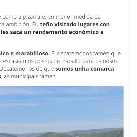
nte como a pizarra e, en menor medida da
uca ambición. Eu
teño visitado lugares con
 lles saca un rendemento económico e
ico e marabilloso.
E, decatémonos tamén que
 escasean os postos de traballo para os nosos
. Decatémonos de que
somos unha comarca
s
, as municipais tamén.