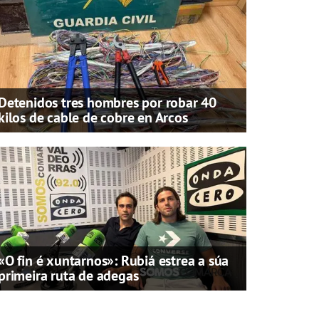
Detenidos tres hombres por robar 40
kilos de cable de cobre en Arcos
«O fin é xuntarnos»: Rubiá estrea a súa
primeira ruta de adegas