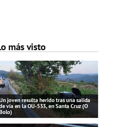
Lo más visto
Un joven resulta herido tras una salida
de vía en la OU-533, en Santa Cruz (O
Bolo)