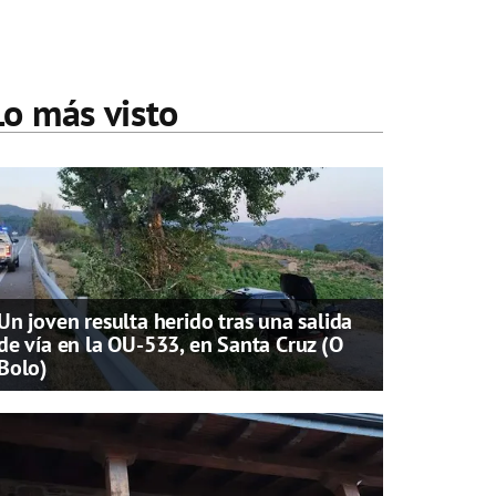
Lo más visto
Un joven resulta herido tras una salida
de vía en la OU-533, en Santa Cruz (O
Bolo)