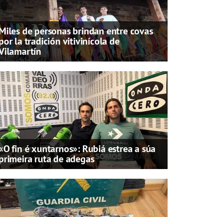
Miles de personas brindan entre covas
por la tradición vitivinícola de
Vilamartín
«O fin é xuntarnos»: Rubiá estrea a súa
primeira ruta de adegas