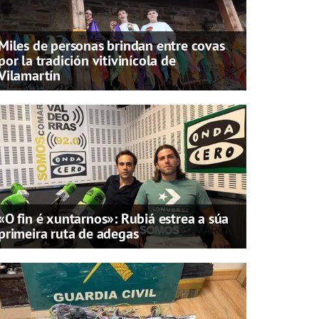
Miles de personas brindan entre covas
por la tradición vitivinícola de
Vilamartín
«O fin é xuntarnos»: Rubiá estrea a súa
primeira ruta de adegas