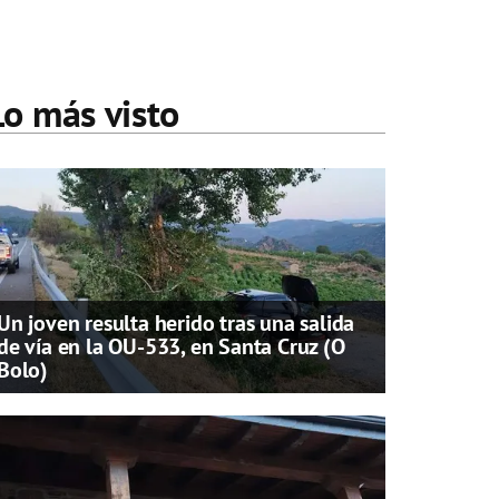
Lo más visto
Un joven resulta herido tras una salida
de vía en la OU-533, en Santa Cruz (O
Bolo)