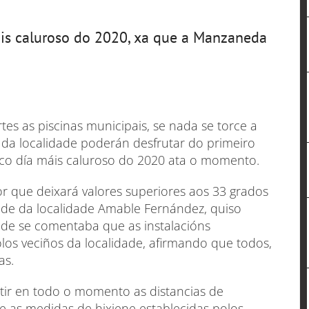
áis caluroso do 2020, xa que a Manzaneda
tes as piscinas municipais, se nada se torce a
s da localidade poderán desfrutar do primeiro
co día máis caluroso do 2020 ata o momento.
r que deixará valores superiores aos 33 grados
alde da localidade Amable Fernández, quiso
nde se comentaba que as instalacións
os veciños da localidade, afirmando que todos,
as.
ntir en todo o momento as distancias de
 as medidas de hixiene establecidas polos