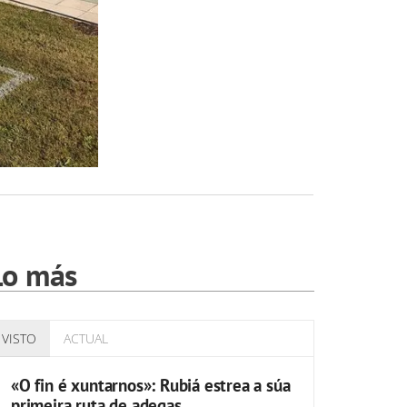
Lo más
VISTO
ACTUAL
«O fin é xuntarnos»: Rubiá estrea a súa
primeira ruta de adegas