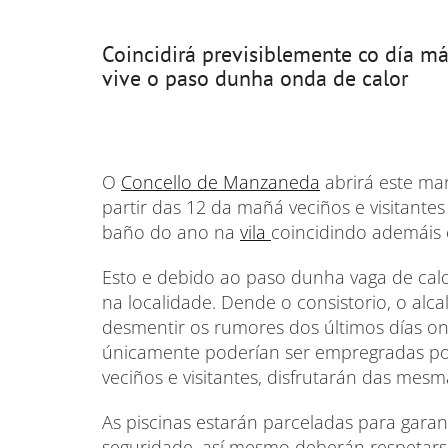
Coincidirá previsiblemente co día m
vive o paso dunha onda de calor
O
Concello de Manzaneda
abrirá este mar
partir das 12 da mañá veciños e visitante
baño do ano na
vila
coincidindo ademáis 
Esto e debido ao paso dunha vaga de calo
na localidade. Dende o consistorio, o alc
desmentir os rumores dos últimos días o
únicamente poderían ser empregradas pol
veciños e visitantes, disfrutarán das mesm
As piscinas estarán parceladas para gara
seguridade, así mesmo deberán respetarse